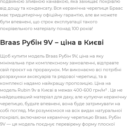
подвійною зливною канавкою, яка захищає покрівлю
від дощу та конденсату. Вся керамічна черепиця Браас
має тридцятирічну офіційну гарантію, але ви можете
бути впевнені, що строк експлуатації такого
покрівельного матеріалу понад 100 років!
Braas Рубін 9V – ціна в Києві
Щоб купити модель Braas Рубін 9V, ціна на яку
мінімальна при комплексному замовленні, відправте
свій проєкт на прорахунок. Ми виконаємо всі потрібні
розрахунки аксесуарів та рядової черепиці, та в
комплексі надамо найкращу пропозицію. Ціна на
модель Rubin 9v в Києві в межах 400-600 грн/м² . Це не
найдешевший матеріал для даху, але купуючи керамічну
черепицю, будьте впевнені, вона буде затримувати на
собі погляд. Ми розуміємося на всіх видах натуральної
покрівлі, включаючи керамічну черепицю Braas. Рубін
9V — ця модель поєднує перевірену форму плоскої