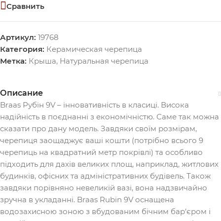
Сравнить
Артикул:
19768
Категория:
Керамическая черепица
Метка:
Крыша
,
Натуральная черепица
Описание
Braas Рубін 9V – інновативність в класиці. Висока
надійність в поєднанні з економічністю. Саме так можна
сказати про дану модель. Завдяки своїм розмірам,
черепиця заощаджує ваші кошти (потрібно всього 9
черепиць на квадратний метр покрівлі) та особливо
підходить для дахів великих площ, наприклад, житлових
будинків, офісних та адміністративних будівель. Також
завдяки порівняно невеликій вазі, вона надзвичайно
зручна в укладанні. Braas Rubin 9V оснащена
водозахисною зоною з вбудованим бічним бар’єром і