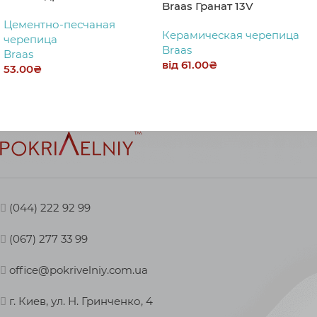
Braas Гранат 13V
Цементно-песчаная
Керамическая черепица
черепица
Braas
Braas
від
61.00
₴
53.00
₴
(044) 222 92 99
(067) 277 33 99
office@pokrivelniy.com.ua
г. Киев, ул. Н. Гринченко, 4