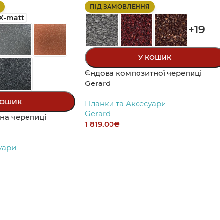
ПІД ЗАМОВЛЕННЯ
X-matt
+19
У КОШИК
Єндова композитної черепиці
Gerard
КОШИК
Планки та Аксесуари
Gerard
на черепиці
1 819.00
₴
уари