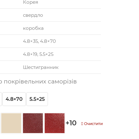
Корея
свердло
коробка
4.8×35, 4.8×70
4.8×19, 5.5×25
Шестигранник
р покрівельних саморізів
4.8×70
5.5×25
+10
Очистити