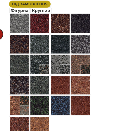
ПІД ЗАМОВЛЕННЯ
Фігурна
Круглий
Планка стику 
Планки та Ак
Queentile
678.00
₴