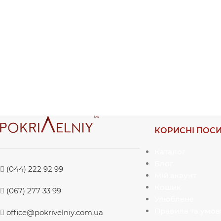
КОРИСНІ ПОС
Каталог
Блог
(044) 222 92 99
Мій акаунт
Кошик
(067) 277 33 99
Улюблене
Правила та умов
office@pokrivelniy.com.ua