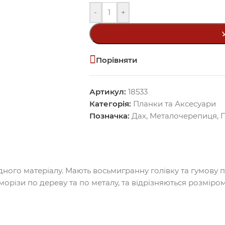
-
+
Порівняти
Артикул:
18533
Категорія:
Планки та Аксесуари
Позначка:
Дах
,
Металочерепиця
,
ного матеріалу. Мають восьмигранну голівку та гумову 
орізи по дереву та по металу, та відрізняються розміром