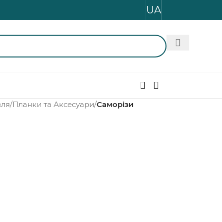
UA
вля
/
Планки та Аксесуари
/
Саморізи