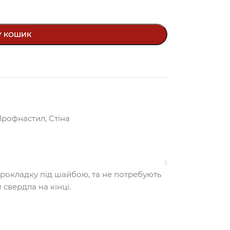
У КОШИК
Профнастил
,
Стіна
прокладку під шайбою, та не потребують
 свердла на кінці.