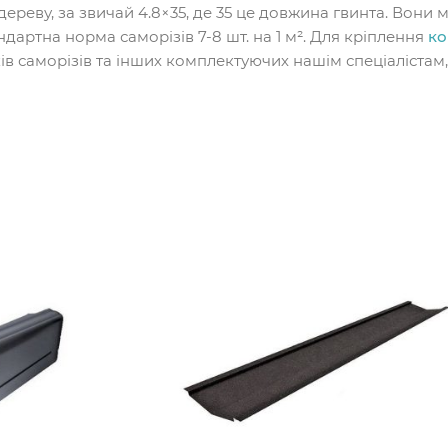
реву, за звичай 4.8×35, де 35 це довжина гвинта. Вони м
дартна норма саморізів 7-8 шт. на 1 м². Для кріплення
ко
ків саморізів та інших комплектуючих нашім спеціаліста