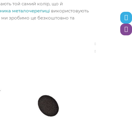
ають той самий колір, що й
ника металочерепиці
використовують
м, ми зробимо це безкоштовно та
Теле
Вайб