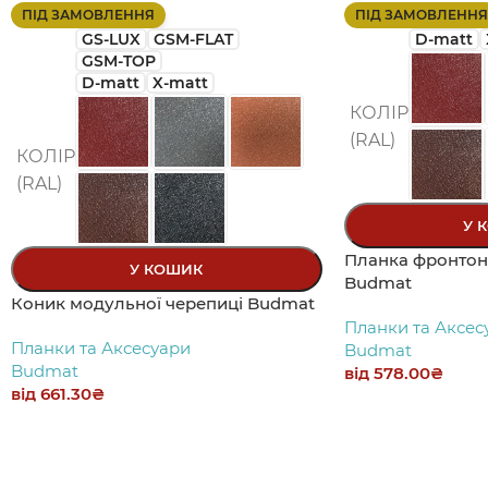
ПІД ЗАМОВЛЕННЯ
ПІД ЗАМОВЛЕННЯ
GS-LUX
GSM-FLAT
D-matt
GSM-TOP
D-matt
X-matt
КОЛІР
(RAL)
КОЛІР
(RAL)
У 
Планка фронтон
У КОШИК
Budmat
Коник модульної черепиці Budmat
Планки та Аксес
Планки та Аксесуари
Budmat
Budmat
від
578.00
₴
від
661.30
₴