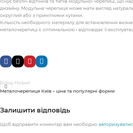
Існує безліч відтінків та типів модульної черепиці, що н
дизайну. Модульна черепиця може мати вигляд натуральн
округлий або з примітними кутами.
Кількість необхідного матеріалу для встановлення визнач
металочерепиці є оптимальною і відповідає її експлуата
Більш Новий
Металочерепиця Київ – ціна та популярні форми
Залишити відповідь
Щоб відправити коментар вам необхідно
авторизувати