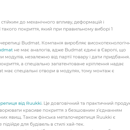
стійким до механічного впливу, деформацій і
 такого покриття, який при правильному виборі 1
 черепиці Budmat. Компанія виробляє високотехнологіч
udmat
не має аналогів, адже Budmat єдині в Європі, що
 модулів, незалежно від партії товару і дати придбання.
окриття, а спеціально запатентоване кріплення надає
t має спеціальні отвори в модулях, тому монтаж є
репиця від Ruukki
. Це довговічний та практичний проду
створювати красиве покриття з безшовним з’єднанням
одних явищ. Також фінська металочерепиця Ruukki є
підійде для будівель в стилі хай-тек.