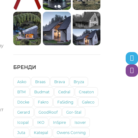
ну
Теле
БРЕНДИ
Вайб
Asko
Braas
Brava
Bryza
BTM
Budmat
Cedral
Creaton
Döcke
Fakro
FaSiding
Galeco
кт
Gerard
GoodRoof
Gor-Stal
Icopal
IKO
InSpire
Isover
Juta
Katepal
Owens Corning