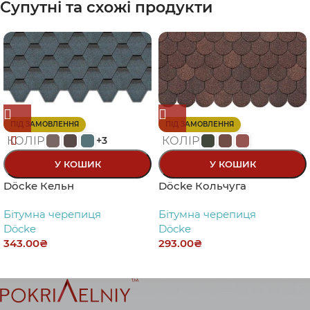
Супутні та схожі продукти
ПІД ЗАМОВЛЕННЯ
ПІД ЗАМОВЛЕННЯ
КОЛІР
КОЛІР
+3
У КОШИК
У КОШИК
Döcke Кельн
Döcke Кольчуга
Бітумна черепиця
Бітумна черепиця
Döcke
Döcke
343.00
₴
293.00
₴