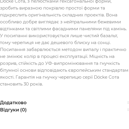
Docke Сота, з пелюстками гексагональної форми,
зробить виразною покрівлю простої форми та
підкреслить оригінальність складних проектів. Вона
особливо добре виглядає з нейтральними бежевими
відтінками та світлими фасадними панелями під камінь.
У посипанні використовується лише чистий базальт,
тому черепиця не дає дешевого блиску на сонці.
Посипання забарвлюється методом випалу і практично
не змінює колір в процесі експлуатації. Міцність на
розрив, стійкість до УФ-випромінювання та гнучкість
бітумної основи відповідають європейським стандартам
якості. Гарантія на гнучку черепицю серії Döcke Сота
становить 30 років.
Додатково
Відгуки (0)