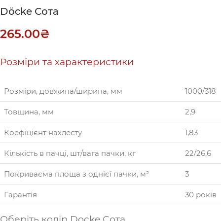
Döcke Сота
265.00
₴
Розміри та характеристики
Розміри, довжина/ширина, мм
1000/318
Товщина, мм
2,9
Коефіцієнт нахлесту
1,83
Кількість в пачці, шт/вага пачки, кг
22/26,6
Покриваєма площа з однієї пачки, м²
3
Гарантія
30 років
Оберіть колір Docke Сота