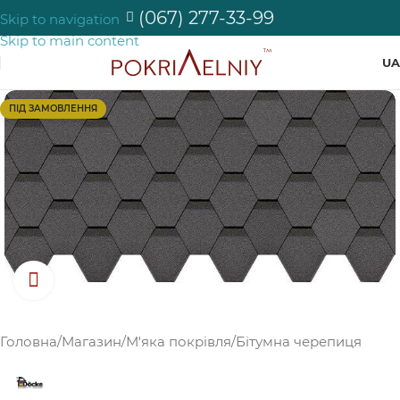
(067) 277-33-99
Skip to navigation
Skip to main content
UA
ПІД ЗАМОВЛЕННЯ
Натисніть, щоб збільшити зображення
Головна
/
Магазин
/
М'яка покрівля
/
Бітумна черепиця