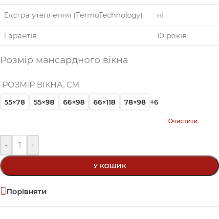
Екстра утеплення (TermoTechnology)
ні
Гарантія
10 років
Розмір мансардного вікна
РОЗМІР ВІКНА, СМ
55×78
55×98
66×98
66×118
78×98
+6
Очистити
-
+
У КОШИК
Порівняти