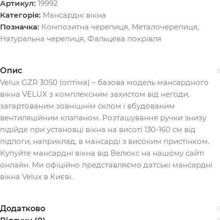
Артикул:
19992
Категорія:
Мансардні вікна
Позначка:
Композитна черепиця
,
Металочерепиця
,
Натуральна черепиця
,
Фальцева покрівля
Опис
Velux GZR 3050 (оптіма) – базова модель мансардного
вікна VELUX з комплексним захистом від негоди,
загартованим зовнішнім склом і вбудованим
вентиляційним клапаном. Розташування ручки знизу
підійде при установці вікна на висоті 130-160 см від
підлоги, наприклад, в мансарді з високим пристінком.
Купуйте мансардні вікна від Велюкс на нашому сайті
онлайн. Ми офіційно представляємо датські мансардні
вікна Velux в Києві.
Додатково