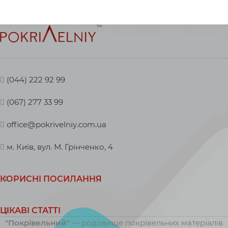
(044) 222 92 99
(067) 277 33 99
office@pokrivelniy.com.ua
м. Київ, вул. М. Грінченко, 4
КОРИСНІ ПОСИЛАННЯ
ЦІКАВІ СТАТТІ
"Покрівельний"
— родовище покрівельних матеріалів