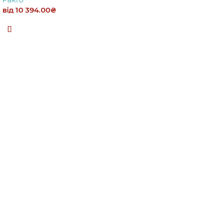
від
10 394.00
₴