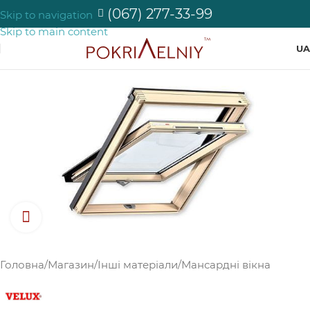
(067) 277-33-99
Skip to navigation
Skip to main content
UA
Натисніть, щоб збільшити зображення
Головна
/
Магазин
/
Інші матеріали
/
Мансардні вікна