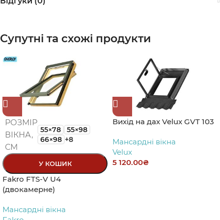
Відгуки (0)
Супутні та схожі продукти
Вихід на дах Velux GVT 103
РОЗМІР
55×78
55×98
ВІКНА,
66×98
+8
Мансардні вікна
СМ
Velux
5 120.00
₴
У КОШИК
Fakro FTS-V U4
(двокамерне)
Мансардні вікна
Fakro