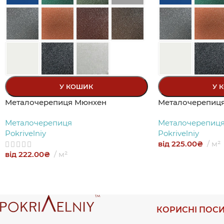
У КОШИК
У 
Металочерепиця Мюнхен
Металочерепиц
Металочерепиця
Металочерепиц
Pokrivelniy
Pokrivelniy
від
225.00
₴
м²
від
222.00
₴
м²
КОРИСНІ ПОС