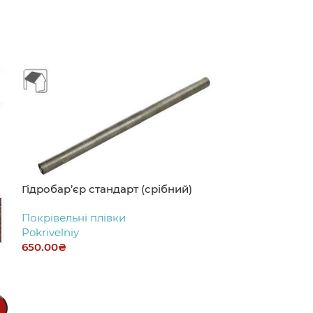
Гідробар’єр стандарт (срібний)
Китай
Украї
Глянець
Мат
0.45мм
0.50
Покрівельні плівки
Pokrivelniy
650.00
₴