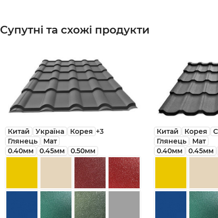
Супутні та схожі продукти
Китай
Україна
Корея
+3
Китай
Корея
С
Глянець
Мат
Глянець
Мат
0.40мм
0.45мм
0.50мм
0.40мм
0.45мм