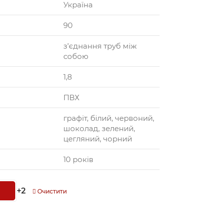
Україна
90
з’єднання труб між
собою
1,8
ПВХ
графіт, білий, червоний,
шоколад, зелений,
цегляний, чорний
10 років
+2
Очистити