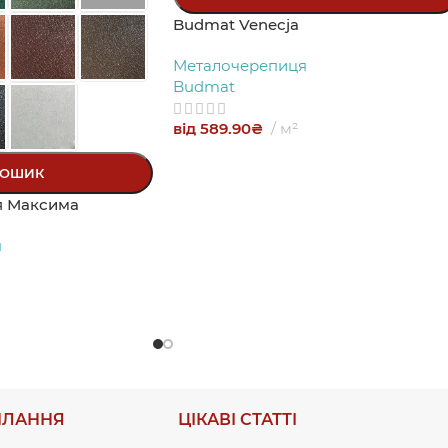
Budmat Venecja
Металочерепиця
Budmat
від
589.90
₴
м²
КОШИК
я Максима
я
ИЛАННЯ
ЦІКАВІ СТАТТІ