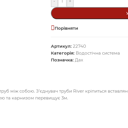
-
+
Порівняти
Артикул:
22740
Категорія:
Водостічна система
Позначка:
Дах
руб між собою. З’єднувач труби River кріпиться вставлян
лею та карнизом перевищує 3м.