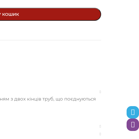
У КОШИК
ням з двох кінців труб, що поєднуються
Теле
Вайб