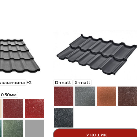
ловаччина
+2
D-matt
X-matt
0.50мм
У КОШИК