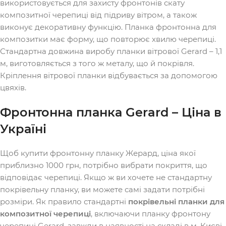
використовується для захисту фронтонів скату
композитної черепиці від підриву вітром, а також
виконує декоративну функцію. Планка фронтонна для
композитки має форму, що повторює хвилю черепиці.
Стандартна довжина виробу планки вітрової Gerard – 1,1
м, виготовляється з того ж металу, що й покрівля.
Кріплення вітрової планки відбувається за допомогою
цвяхів.
Фронтонна планка Gerard – Ціна в
Україні
Щоб купити фронтонну планку Жерард, ціна якої
приблизно 1000 грн, потрібно вибрати покриття, що
відповідає черепиці. Якщо ж ви хочете не стандартну
покрівельну планку, ви можете самі задати потрібні
розміри. Як правило стандартні
покрівельні планки для
композитної черепиці
, включаючи планку фронтону
черепиці Gerard, завжди в наявності на складі в м. Києві.