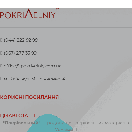
(044) 222 92 99
(067) 277 33 99
office@pokrivelniy.com.ua
м. Київ, вул. М. Грінченко, 4
КОРИСНІ ПОСИЛАННЯ
ЦІКАВІ СТАТТІ
"Покрівельний"
— родовище покрівельних матеріалів
України