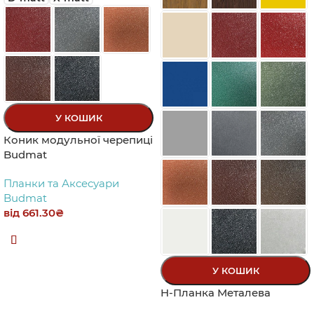
У КОШИК
Коник модульної черепиці
Budmat
Планки та Аксесуари
Budmat
від
661.30
₴
У КОШИК
H-Планка Металева