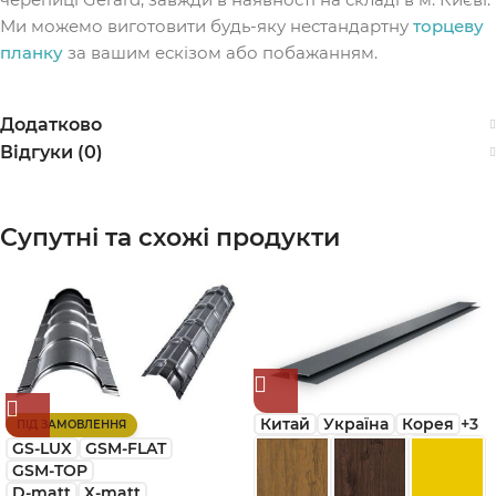
Ми можемо виготовити будь-яку нестандартну
торцеву
планку
за вашим ескізом або побажанням.
Додатково
Відгуки (0)
Супутні та схожі продукти
Китай
Україна
Корея
+3
ПІД ЗАМОВЛЕННЯ
GS-LUX
GSM-FLAT
GSM-TOP
D-matt
X-matt