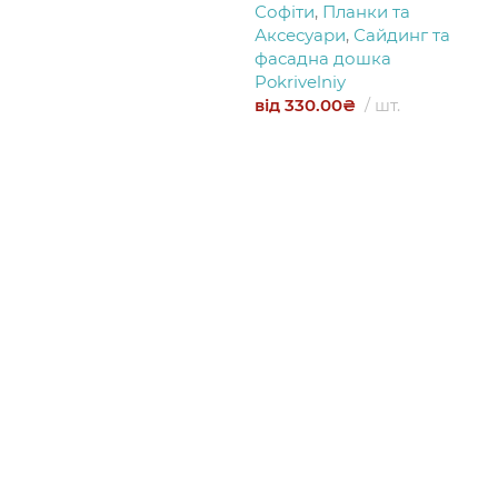
Софіти
,
Планки та
Аксесуари
,
Сайдинг та
фасадна дошка
Pokrivelniy
від
330.00
₴
шт.