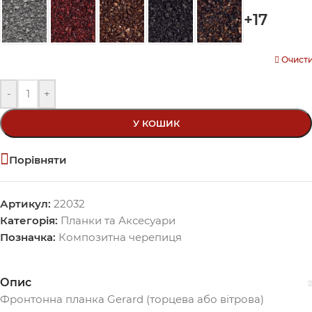
+17
Очист
-
+
У КОШИК
Порівняти
Артикул:
22032
Категорія:
Планки та Аксесуари
Позначка:
Композитна черепиця
Опис
Фронтонна планка Gerard (торцева або вітрова)