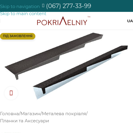
(067) 277-33-99
Skip to navigation
Skip to main content
UA
ПІД ЗАМОВЛЕННЯ
Натисніть, щоб збільшити зображення
Головна
/
Магазин
/
Металева покрівля
/
Планки та Аксесуари