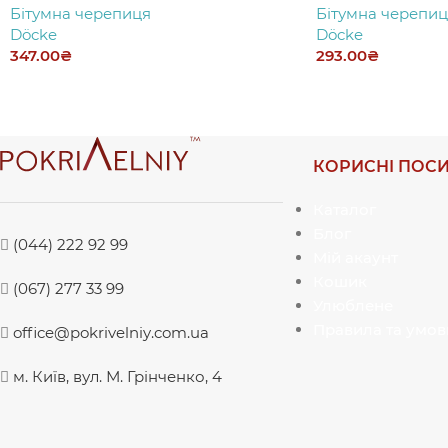
Бітумна черепиця
Бітумна черепиц
Döcke
Döcke
347.00
₴
293.00
₴
КОРИСНІ ПОС
Каталог
Блог
(044) 222 92 99
Мій акаунт
Кошик
(067) 277 33 99
Улюблене
Правила та умов
office@pokrivelniy.com.ua
м. Київ, вул. М. Грінченко, 4