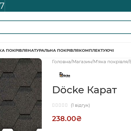
7
КА ПОКРІВЛЯ
НАТУРАЛЬНА ПОКРІВЛЯ
КОМПЛЕКТУЮЧІ
Головна
/
Магазин
/
М'яка покрівля
/
Döcke Карат
(
1
відгук)
238.00
₴