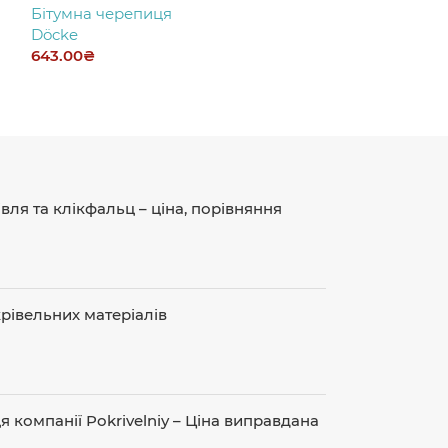
Бітумна черепиця
Бітумна чере
Döcke
Döcke
643.00
₴
317.00
₴
ля та клікфальц – ціна, порівняння
рівельних матеріалів
 компанії Pokrivelniy – Ціна виправдана