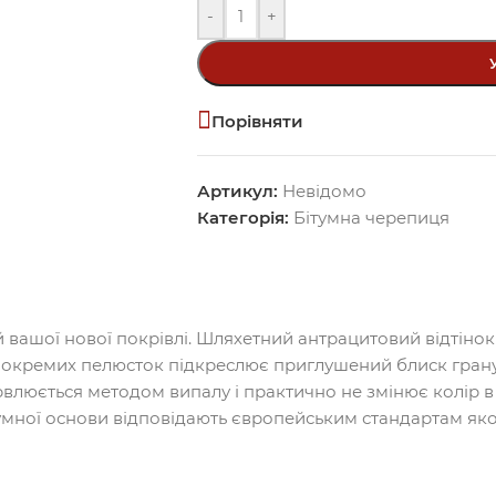
-
+
Порівняти
Артикул:
Невідомо
Категорія:
Бітумна черепиця
вашої нової покрівлі. Шляхетний антрацитовий відтінок
 окремих пелюсток підкреслює приглушений блиск гранул
люється методом випалу і практично не змінює колір в п
тумної основи відповідають європейським стандартам яко