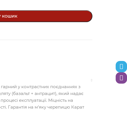
У КОШИК
Теле
Вайб
 гарний у контрастних поєднаннях з
яту (базальт + антрацит), який надає
роцесі експлуатації. Міцність на
сті. Гарантія на м’яку черепицю Карат