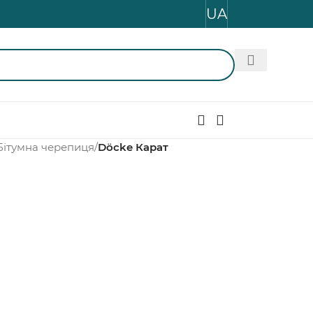
UA
Бітумна черепиця
/
Döcke Карат