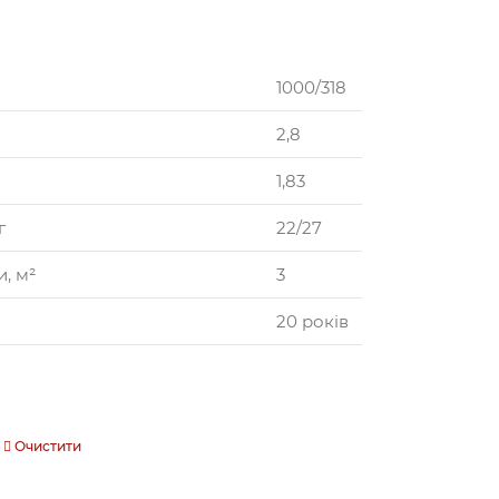
и
1000/318
2,8
1,83
г
22/27
, м²
3
20 років
Очистити