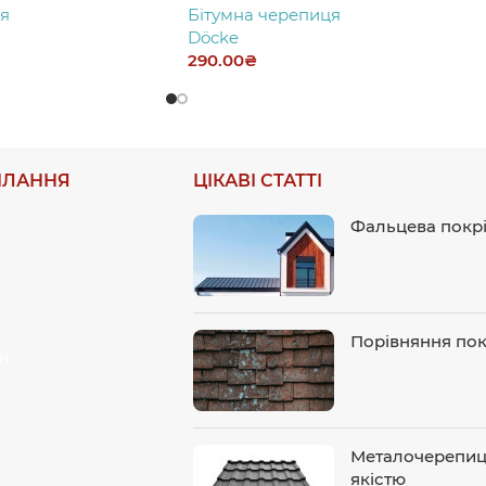
я
Бітумна черепиця
Döcke
290.00
₴
ИЛАННЯ
ЦІКАВІ СТАТТІ
Фальцева покрів
Порівняння пок
и
Металочерепиця
якістю