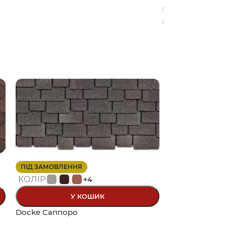
ПІД ЗАМОВЛЕННЯ
ПІД ЗАМОВЛЕ
КОЛІР
КОЛІР
+4
У КОШИК
Docke Саппоро
Döcke Сланец