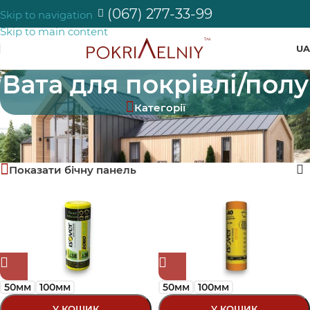
(067) 277-33-99
Skip to navigation
Skip to main content
UA
Вата для покрівлі/полу
Категорії
Головна
/
Магазин
/
Product Розділ
/
Вата для покрівлі/полу
Відображаються усі з 6 результату
Показати бічну панель
er
50мм
100мм
50мм
100мм
kwool
У КОШИК
У КОШИК