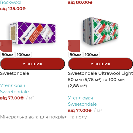
Rockwool
від
80.00
₴
від
135.00
₴
50мм
100мм
50мм
100мм
У КОШИК
У КОШИК
Sweetondale
Sweetondale Ultrawool Light
50 мм (5,76 м²) та 100 мм
Утеплювач
(2,88 м²)
Sweetondale
від
77.00
₴
м²
Утеплювач
Sweetondale
від
77.00
₴
м²
Мінеральна вата для покрівлі та полу