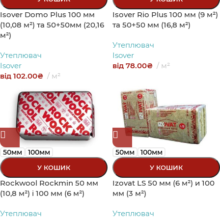
Isover Domo Plus 100 мм
Isover Rio Plus 100 мм (9 м²)
etondale
(10,08 м²) та 50+50мм (20,16
та 50+50 мм (16,8 м²)
м²)
Утеплювач
Утеплювач
Isover
Isover
від
78.00
₴
м²
від
102.00
₴
м²
50мм
100мм
50мм
100мм
У КОШИК
У КОШИК
Rockwool Rockmin 50 мм
Izovat LS 50 мм (6 м²) и 100
(10,8 м²) і 100 мм (6 м²)
мм (3 м²)
Утеплювач
Утеплювач