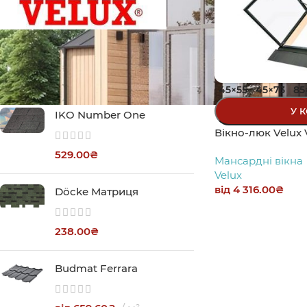
Velux
3
БЕСТСЕЛЕР
45×55
45×73
85
У 
IKO Number One
Вікно-люк Velux 
529.00
₴
Мансардні вікна
Velux
від
4 316.00
₴
Döcke Матриця
238.00
₴
Budmat Ferrara