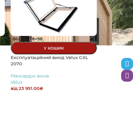
66×118
78×98
У КОШИК
Експлуатаційний вихід Velux GXL
2070
Теле
Мансардні вікна
Вайб
Velux
від
23 951.00
₴