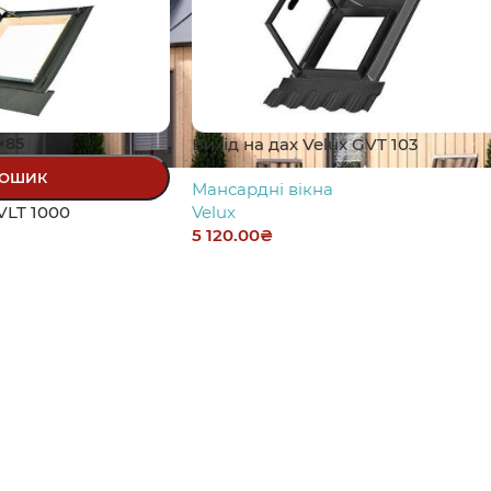
×85
Вихід на дах Velux GVT 103
КОШИК
Мансардні вікна
VLT 1000
Velux
5 120.00
₴