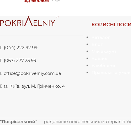
від
659.60
₴
м²
КОРИСНІ ПОС
Каталог
Блог
(044) 222 92 99
Мій акаунт
Кошик
(067) 277 33 99
Улюблене
Правила та умов
office@pokrivelniy.com.ua
м. Київ, вул. М. Грінченко, 4
"Покрівельний"
— родовище покрівельних матеріалів У