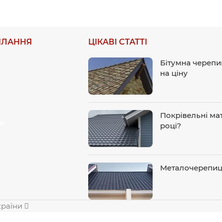
ИЛАННЯ
ЦІКАВІ СТАТТІ
Бітумна черепи
на ціну
Покрівельні мат
и
році?
Металочерепиця
країни