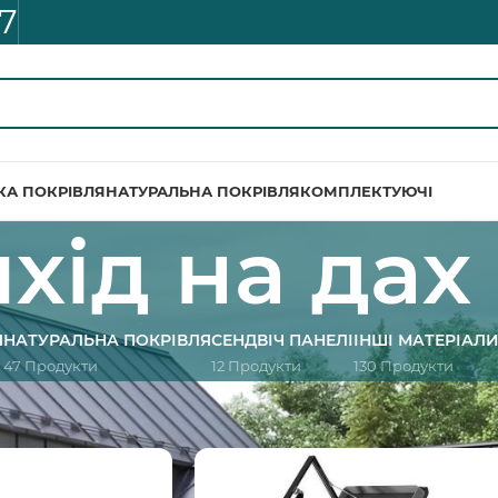
7
КА ПОКРІВЛЯ
НАТУРАЛЬНА ПОКРІВЛЯ
КОМПЛЕКТУЮЧІ
хід на дах
Я
НАТУРАЛЬНА ПОКРІВЛЯ
СЕНДВІЧ ПАНЕЛІ
ІНШІ МАТЕРІАЛ
47 Продукти
12 Продукти
130 Продукти
н
/
Product Розділ
/
Вихід на дах