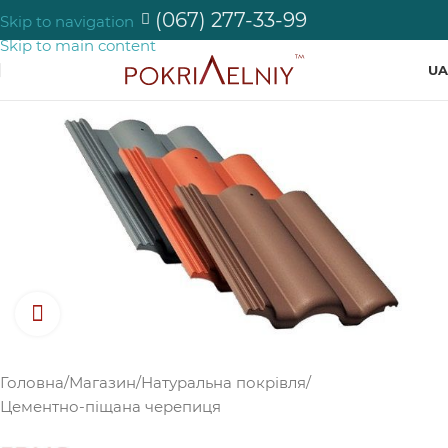
(067) 277-33-99
Skip to navigation
Skip to main content
UA
Натисніть, щоб збільшити зображення
Головна
/
Магазин
/
Натуральна покрівля
/
Цементно-піщана черепиця