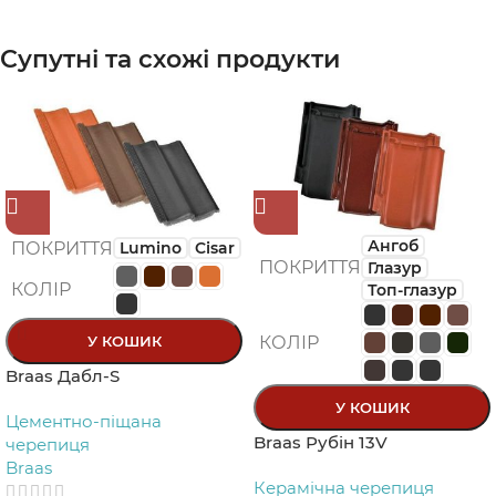
Супутні та схожі продукти
Ангоб
ПОКРИТТЯ
Lumino
Cіsar
ПОКРИТТЯ
Глазур
КОЛІР
Топ-глазур
У КОШИК
КОЛІР
Braas Дабл-S
У КОШИК
Цементно-піщана
Braas Рубін 13V
черепиця
Braas
Керамічна черепиця