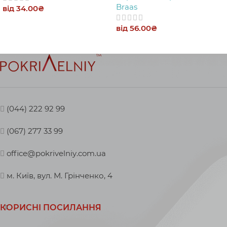
Braas
від
34.00
₴
від
56.00
₴
(044) 222 92 99
(067) 277 33 99
office@pokrivelniy.com.ua
м. Київ, вул. М. Грінченко, 4
КОРИСНІ ПОСИЛАННЯ