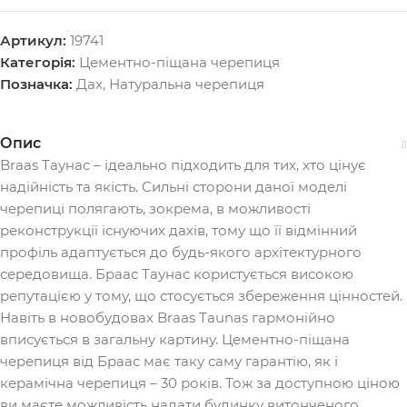
Артикул:
19741
Категорія:
Цементно-піщана черепиця
Позначка:
Дах
,
Натуральна черепиця
Опис
Braas Таунас – ідеально підходить для тих, хто цінує
надійність та якість. Сильні сторони даної моделі
черепиці полягають, зокрема, в можливості
реконструкції існуючих дахів, тому що її відмінний
профіль адаптується до будь-якого архітектурного
середовища. Браас Таунас користується високою
репутацією у тому, що стосується збереження цінностей.
Навіть в новобудовах Braas Taunas гармонійно
вписується в загальну картину. Цементно-піщана
черепиця від Браас має таку саму гарантію, як і
керамічна черепиця – 30 років. Тож за доступною ціною
ви маєте можливість надати будинку витонченого