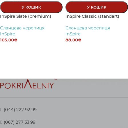
У КОШИК
У КОШИК
InSpire Slate (premium)
InSpire Classic (standart)
Сланцева черепиця
Сланцева черепиця
InSpire
InSpire
105.00
₴
88.00
₴
(044) 222 92 99
(067) 277 33 99