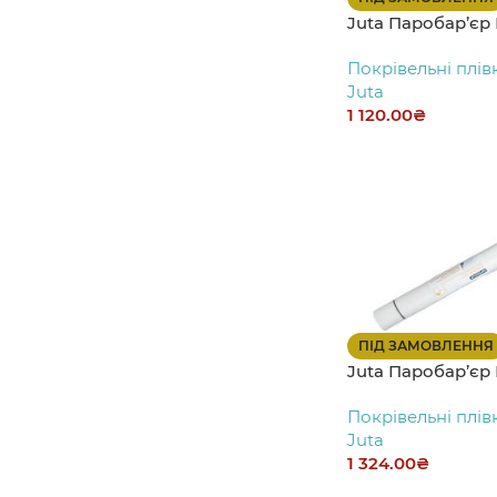
Juta Паробар’єр
Покрівельні плів
Juta
1 120.00
₴
ПІД ЗАМОВЛЕННЯ
Juta Паробар’єр 
Покрівельні плів
Juta
1 324.00
₴