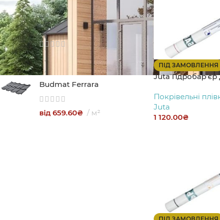
529.00
₴
Döcke Матриця
238.00
₴
ПІД ЗАМОВЛЕННЯ
Juta Гідробар’єр
Budmat Ferrara
Покрівельні плів
Juta
від
659.60
₴
м²
1 120.00
₴
ПІД ЗАМОВЛЕННЯ