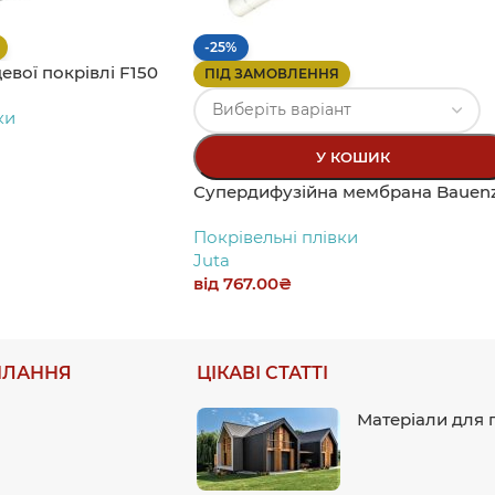
-25%
вої покрівлі F150
ПІД ЗАМОВЛЕННЯ
ки
У КОШИК
Супердифузійна мембрана Bauen
Покрівельні плівки
Juta
від
767.00
₴
ИЛАННЯ
ЦІКАВІ СТАТТІ
Матеріали для п