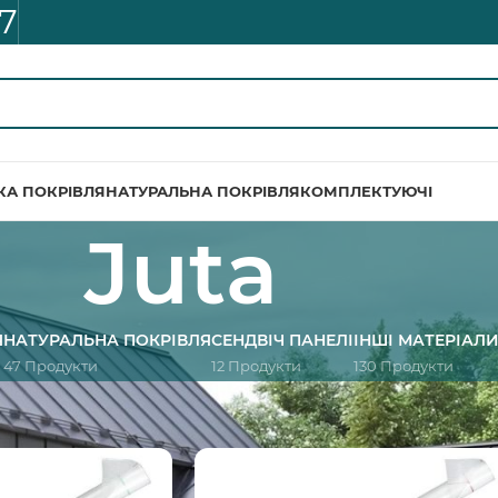
7
КА ПОКРІВЛЯ
НАТУРАЛЬНА ПОКРІВЛЯ
КОМПЛЕКТУЮЧІ
Juta
Я
НАТУРАЛЬНА ПОКРІВЛЯ
СЕНДВІЧ ПАНЕЛІ
ІНШІ МАТЕРІАЛ
47 Продукти
12 Продукти
130 Продукти
н
/
Juta