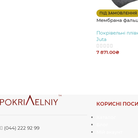
ПІД ЗАМОВЛЕННЯ
Мембрана фальце
Покрівельні плів
Juta
7 871.00
₴
КОРИСНІ ПОС
Каталог
Блог
(044) 222 92 99
Мій акаунт