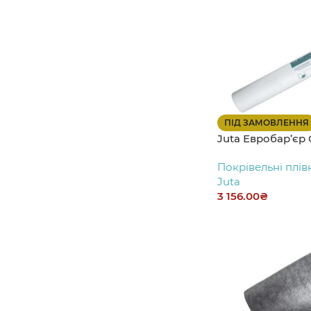
ПІД ЗАМОВЛЕННЯ
Juta Евробар’єр
Покрівельні плів
Juta
3 156.00
₴