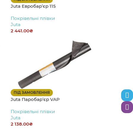
Juta Евробар’єр 115
Покрівельні плівки
Juta
2 441.00
₴
ПІД ЗАМОВЛЕННЯ
Теле
Juta Паробар’єр VAP
Вайб
Покрівельні плівки
Juta
2 138.00
₴