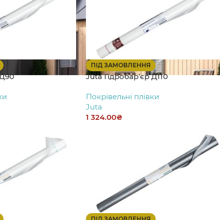
ПІД ЗАМОВЛЕННЯ
 Д90
Juta Гідробар’єр Д110
ки
Покрівельні плівки
Juta
1 324.00
₴
ПІД ЗАМОВЛЕННЯ