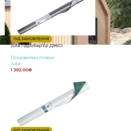
ПІД ЗАМОВЛЕННЯ
Juta Гідробар’єр Д96СІ
Покрівельні плівки
Juta
1 392.00
₴
ПІД ЗАМОВЛЕННЯ