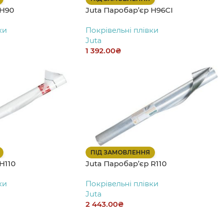
 Н90
Juta Паробар’єр Н96СІ
ки
Покрівельні плівки
Juta
1 392.00
₴
ПІД ЗАМОВЛЕННЯ
Н110
Juta Паробар’єр R110
ки
Покрівельні плівки
Juta
2 443.00
₴